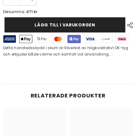
Minska
Öka
mängden
kvantiteten
för
för
471 kr
Delsumma:
Varmkompressskydd
Varmkompressskydd
Ledfysioterapi
Ledfysioterapi
Andningsbart
Andningsbart
LÄGG TILL I VARUKORGEN
Sporthandledsstöd
Sporthandledsstöd
Detta handledsskydd i skum är tillverkat av högkvalitativt OK-tyg
och erbjuder både värme och komfort vid användning....
RELATERADE PRODUKTER