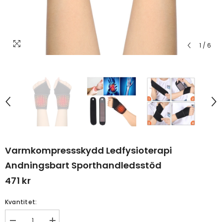
1
/
6
Varmkompressskydd Ledfysioterapi
Andningsbart Sporthandledsstöd
471 kr
Kvantitet: