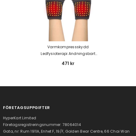
Varmkompressskydd
Ledfysioterapi Andningsbart
Sporthandledsstöd
471 kr
FÖRETAGSUPPGIFTER
HyperKart Limited
Företagsregistreringsnummer: 78064014
Gata, nr: Rum 1911A, Enhet F, 19/F, Golden Bear Centre, 66 Chai Wan